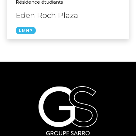
Résidence étudiants
Eden Roch Plaza
LMNP