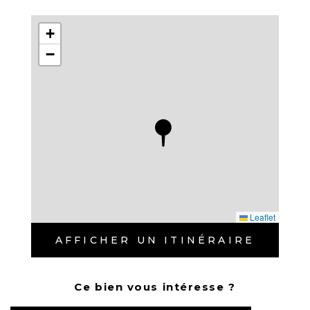
écoles, collèges, lycées... la commune
+
propose une complémentarité d’offres
−
d’équipements et de services qui
facilitent le quotidien.
La proximité des rives du Lez permet de
s’offrir une escapade nature et
d’apprécier la diversité et la beauté des
paysages environnants. À seulement
quelques minutes de la métropole
régionale grâce à la liaison directe par la
Leaflet
ligne 2 du tramway, Castelnau-le-Lez
AFFICHER UN ITINÉRAIRE
conjugue tous les atouts d’une cité
moderne.
Ce bien vous intéresse ?