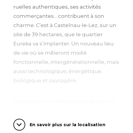
ruelles authentiques, ses activités
commerçantes… contribuent à son
charme. C’est à Castelnau-le-Lez, sur un
site de 39 hectares, que le quartier
Eureka va s’implanter. Un nouveau lieu
de vie où se mêleront mixité
fonctionnelle, intergénérationnelle, mais
aussi technologique, énergétique,
biologique et paysagère.
C’est aussi une ville recherchée pour la
qualité de ses équipements sportifs et
culturels. Palais des sports, piscine,
En savoir plus sur la localisation
médiathèque, établissements de santé,