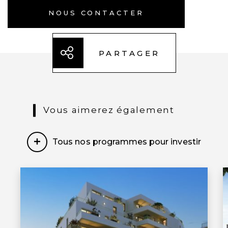
UN ÉCOSYSTÈME DE START-
NOUS CONTACTER
UP FLORISSANT AVEC CAP
OMEGA
PARTAGER
Installé dans le parc Eureka, un quartier
d’affaires qui accueille aussi IBM, Dell,
France Telecom Orange... Cap Omega
Vous aimerez également
regroupe des start-up spécialisées dans
les Technologies de l’Information et de
Tous nos programmes pour investir
la Communication (TIC). Les structures
bénéficient d'un accompagnement
professionnel par l'intermédiaire du BIC
(Business & Innovation Center), reconnu
comme le plus grand incubateur de
France et parmi le top 10 des