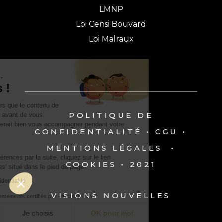
LMNP
Loi Censi Bouvard
Loi Malraux
Salut c'est nous...
les Cookies !
On a attendu d'être sûrs que le contenu de
POLITIQUE DE
ce site vous intéresse avant de vous
déranger, mais on aimerait bien vous accompagner pendant votre
CONFIDENTIALITÉ
•
CGU
•
visite...
C'est OK pour vous ?
MENTIONS LÉGALES
•
Pour modifier vos préférences par la suite, cliquez sur le lien
COOKIES
• 2021
'Préférences de cookies' situé dans le pied de page.
Lire la politique de confidentialité
VISIONS NOUVELLES
Consentements certifiés par
Non merci
Je choisis
OK pour moi