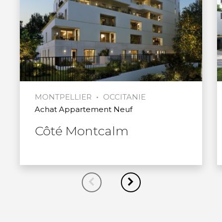
incubateurs mondiaux. Il accompagne
près de 150 entreprises au quotidien et
en a porté près de 600 depuis sa
création en 1987.
•
MONTPELLIER
OCCITANIE
Achat Appartement Neuf
Côté Montcalm