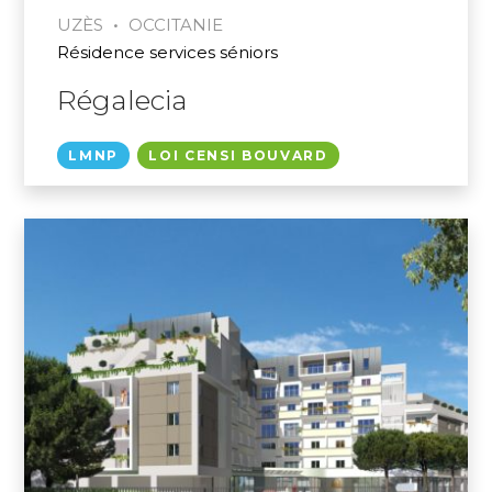
•
UZÈS
OCCITANIE
Résidence services séniors
Régalecia
LMNP
LOI CENSI BOUVARD