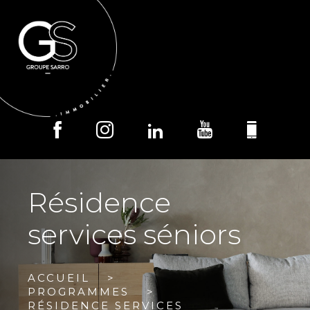
MENU
Résidence
services séniors
ACCUEIL
PROGRAMMES
RÉSIDENCE SERVICES