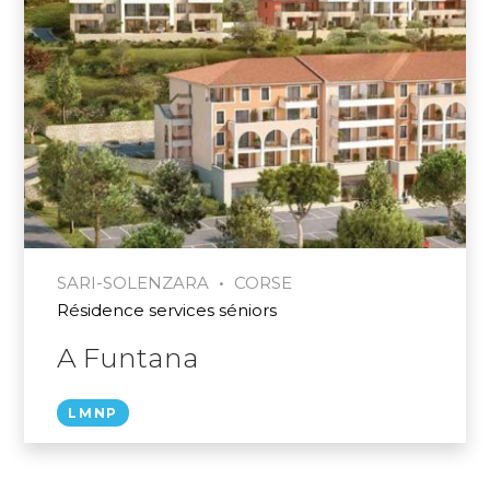
•
SARI-SOLENZARA
CORSE
Résidence services séniors
A Funtana
LMNP