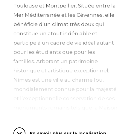
Toulouse et Montpellier. Située entre la
Mer Méditerranée et les Cévennes, elle
bénéficie d’un climat très doux qui
constitue un atout indéniable et
participe à un cadre de vie idéal autant
pour les étudiants que pour les
familles. Arborant un patrimoine
historique et artistique exceptionnel,
Nîmes est une ville au charme fou,
mondialement connue pour la majesté
et l’exceptionnelle conservation de ses
monuments romains tels que la Maison
Carré, les Arènes ou encore le célèbre
Pont du Gard. Dans cet écrin de 2000 ans
En savoir plus sur la localisation