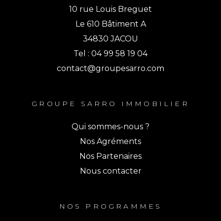
10 rue Louis Breguet
120 km,
Le 610 Bâtiment A
Stations balnéaires la Grande-
34830 JACOU
Motte, le Grau-du-Roi et les Saintes-
Tel : 04 99 58 19 04
Maries-de-la-Mer à 45 minutes,
contact@groupesarro.com
Une école maternelle à 600
mètres, une école élémentaire à
GROUPE SARRO IMMOBILIER
900 mètres et un lycée à 1 km. 50
Qui sommes-nous ?
établissements d’enseignement
Nos Agréments
supérieur proposant plus de 250
Nos Partenaires
cursus diplômants post-bac dont la
Nous contacter
célèbre école d’hôtellerie Vatel.
NOS PROGRAMMES