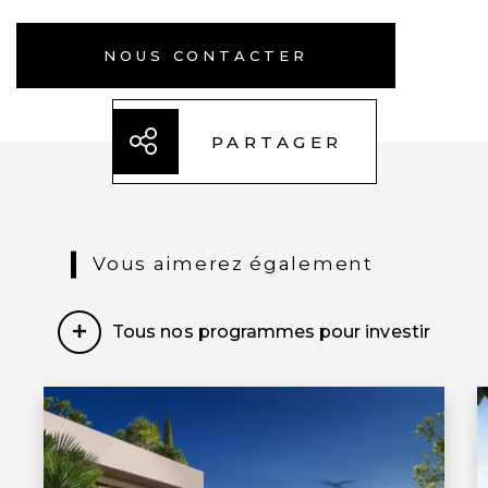
NOUS CONTACTER
À moins de 3 heures de Paris en TGV,
Nîmes est une ville à taille humaine
idéalement située au croisement de l’A9
PARTAGER
et l’A54 vers Marseille, Lyon et Barcelone.
Avec 300 jours de soleil par an, la qualité
de vie y est appréciée par tous ses
habitants. Riche de sa gastronomie et de
Vous aimerez également
sa proximité avec la mer, la montagne et
les garrigues, la ville des ferias connaît
Tous nos programmes pour investir
une effervescence culturelle et festive
tout au long de l’année.
NOUVEAU LIEU DE RENDEZ-