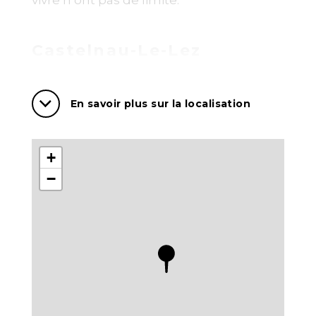
vivre n’ont pas de limite.
Castelnau-Le-Lez
Le prolongement naturel de Montpellier
En savoir plus sur la localisation
où il fait bon vivre. Dans un esprit village,
cette commune jouxtant Montpellier tel
un quartier à l’Est, Castelnau-le-Lez
+
bénéficie d’excellentes infrastructures
−
de transport, de nombreux
établissements scolaires de la
maternelle au lycée et offre l’accès à de
nombreux équipements sportifs et
culturels (médiathèque, piscine, salle de
spectacle, palais des sports…). Tous les