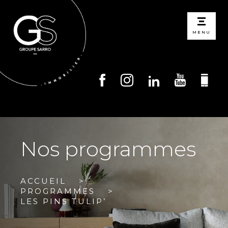
MENU
Nos programmes
ACCUEIL
PROGRAMMES
LES PINS TULIP’