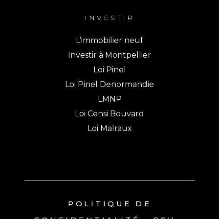
INVESTIR
L’immobilier neuf
Investir à Montpellier
Loi Pinel
Loi Pinel Denormandie
LMNP
Loi Censi Bouvard
Loi Malraux
Salut c'est nous...
les Cookies !
POLITIQUE DE
On a attendu d'être sûrs que le contenu de ce site vous intéresse
avant de vous déranger, mais on aimerait bien vous accompagner