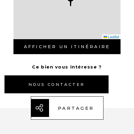
manades, et surtout son patrimoine
naturel remarquable et protégé, à
l’image des 7 020 hectares de l’Étang de
l’Or classé « Natura 2000 ». Mauguio est
Leaflet
considérée, à juste titre, comme l’une
AFFICHER UN ITINÉRAIRE
des communes de l’Hérault les plus
respectueuses de son environnement.
Au quotidien, c’est une ville aux allures
Ce bien vous intéresse ?
de village qui se dévoile. Baignée de
soleil, elle plonge ses habitants dans une
NOUS CONTACTER
parenthèse où le temps semble être
suspendu. Avec en plus les plages et les
PARTAGER
ports de plaisance du littoral
méditerranéen à 15 minutes en voiture *,
la ville offre la chance de pouvoir